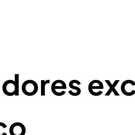
idores exc
co